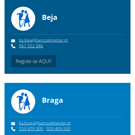
Beja
ba.beja@bancoalimentar.pt
967 552 686
Registe-se AQUI!
Braga
ba.braga@bancoalimentar.pt
253 679 305
.
925 405 550