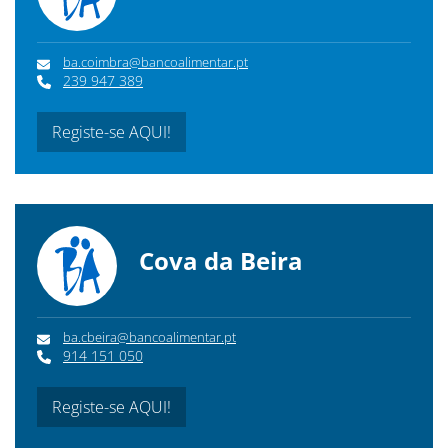
ba.coimbra@bancoalimentar.pt
239 947 389
Registe-se AQUI!
Cova da Beira
ba.cbeira@bancoalimentar.pt
914 151 050
Registe-se AQUI!