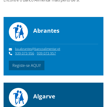
Encontre o Banco Alimentar mais perto de si.
Abrantes
ba.abrantes@bancoalimentar.pt
939 073 956
.
939 073 957
Registe-se AQUI!
Algarve