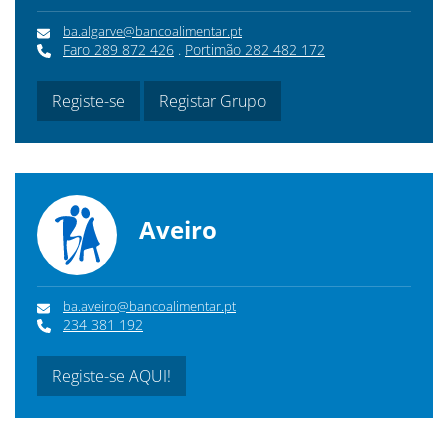
ba.algarve@bancoalimentar.pt
Faro 289 872 426
.
Portimão 282 482 172
Registe-se
Registar Grupo
Aveiro
ba.aveiro@bancoalimentar.pt
234 381 192
Registe-se AQUI!