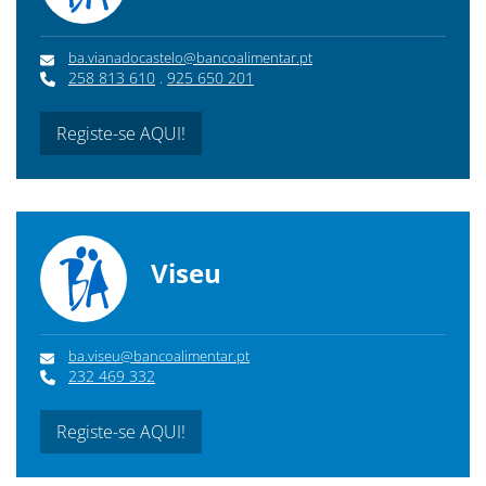
ba.vianadocastelo@bancoalimentar.pt
258 813 610
.
925 650 201
Registe-se AQUI!
Viseu
ba.viseu@bancoalimentar.pt
232 469 332
Registe-se AQUI!