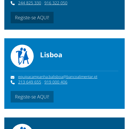
244 825 330
.
916 322 050
Registe-se AQUI!
Lisboa
equipacampanha.balisboa@bancoalimentar.pt
213 649 655
.
919 000 406
Registe-se AQUI!