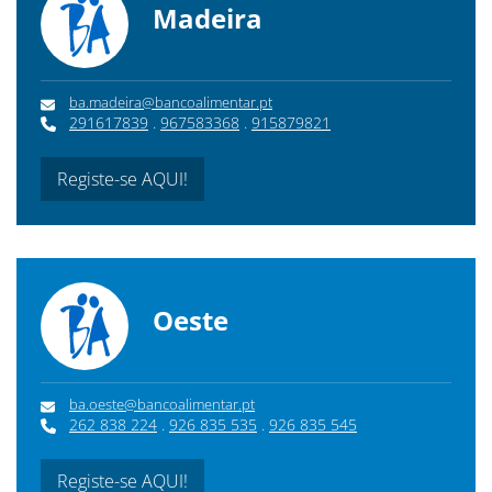
Madeira
ba.madeira@bancoalimentar.pt
291617839
.
967583368
.
915879821
Registe-se AQUI!
Oeste
ba.oeste@bancoalimentar.pt
262 838 224
.
926 835 535
.
926 835 545
Registe-se AQUI!