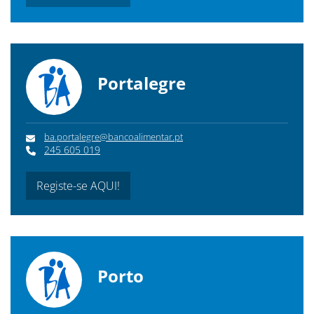
Portalegre
ba.portalegre@bancoalimentar.pt
245 605 019
Registe-se AQUI!
Porto