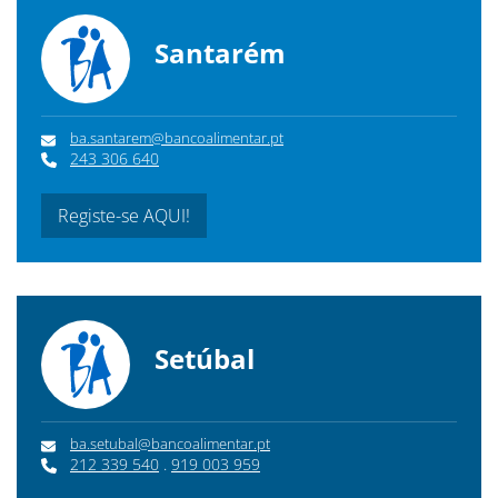
Santarém
ba.santarem@bancoalimentar.pt
243 306 640
Registe-se AQUI!
Setúbal
ba.setubal@bancoalimentar.pt
212 339 540
.
919 003 959