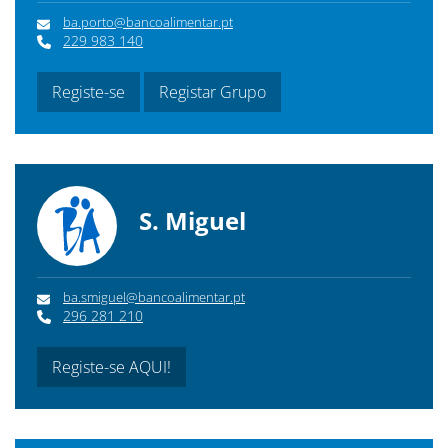
ba.porto@bancoalimentar.pt
229 983 140
Registe-se
Registar Grupo
S. Miguel
ba.smiguel@bancoalimentar.pt
296 281 210
Registe-se AQUI!