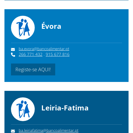
Évora
ba.evora@bancoalimentar.pt
266 771 432
.
915 677 816
Registe-se AQUI!
Leiria-Fatima
ba.leiriafatima@bancoalimentar.pt